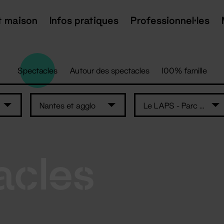
t maison
Infos pratiques
Professionnel·les
Spectacles
Autour des spectacles
100% famille
Nantes et agglo
Le LAPS - Parc des Expositions - Nantes
acles