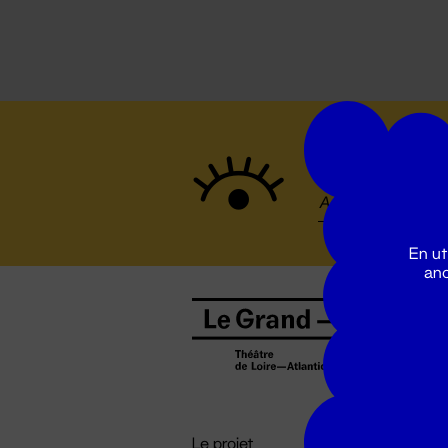
Suivez to
En ut
ano
B
0
b
D

i
Le projet