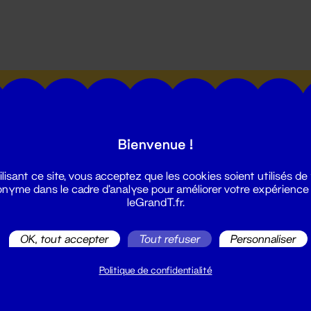
utes les actualités du Grand T :
Bienvenue !
ilisant ce site, vous acceptez que les cookies soient utilisés de
nyme dans le cadre d'analyse pour améliorer votre expérience
leGrandT.fr.
illetterie
2 51 88 25 25
OK, tout accepter
Tout refuser
Personnaliser
illetterie@leGrandT.fr
u lundi au vendredi 14h → 18h
Politique de confidentialité
 Accueil physique
mpossible jusqu'à l'ouverture