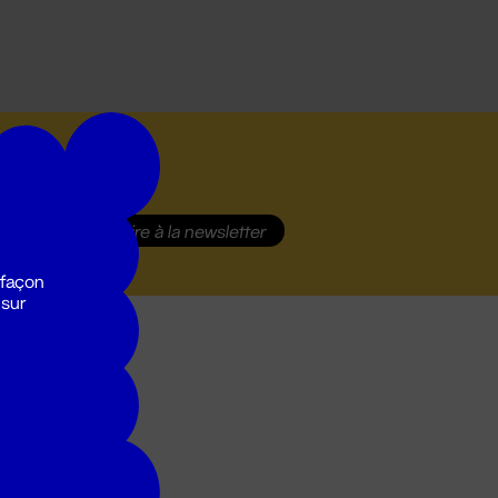
S'inscrire
à la newsletter
 façon
 sur