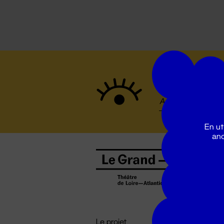
Suivez to
En ut
ano
B
0
b
D

i
Le projet