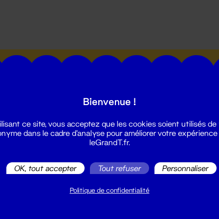
utes les actualités du Grand T :
Bienvenue !
ilisant ce site, vous acceptez que les cookies soient utilisés de
nyme dans le cadre d'analyse pour améliorer votre expérience
leGrandT.fr.
illetterie
2 51 88 25 25
OK, tout accepter
Tout refuser
Personnaliser
illetterie@leGrandT.fr
u lundi au vendredi 14h → 18h
Politique de confidentialité
 Accueil physique
mpossible jusqu'à l'ouverture