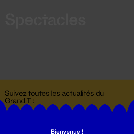
Spectacles
Suivez toutes les actualités du
Grand T :
S'inscrire
Bienvenue !