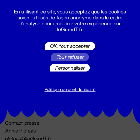
En utilisant ce site, vous acceptez que les cookies
soient utilisés de façon anonyme dans le cadre
d'analyse pour améliorer votre expérience sur
leGrandT.fr.
OK, tout accepter
Billetterie
Tout refuser
02 51 88 25 25
billetterie@leGrandT.fr
Personnaliser
Du lundi au vendredi 14h → 18h
🚨 Accueil physique impossible jusqu'à l'ouverture
Politique de confidentialité
Adresse postale uniquement :
19 rue Morand 44000 Nantes
Contact presse
Annie Ploteau
ploteau@leGrandT.fr