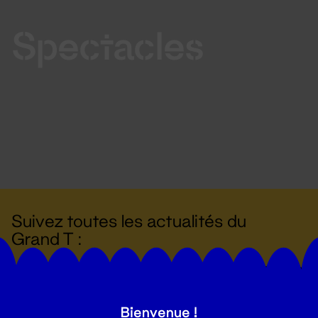
Spectacles
Suivez toutes les actualités du
Grand T :
S'inscrire
Bienvenue !