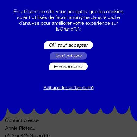
En utilisant ce site, vous acceptez que les cookies
soient utilisés de façon anonyme dans le cadre
d'analyse pour améliorer votre expérience sur
leGrandT.fr.
OK, tout accepter
Billetterie
Tout refuser
02 51 88 25 25
billetterie@leGrandT.fr
Personnaliser
Du lundi au vendredi 14h → 18h
🚨 Accueil physique impossible jusqu'à l'ouverture
Politique de confidentialité
Adresse postale uniquement :
19 rue Morand 44000 Nantes
Contact presse
Annie Ploteau
ploteau@leGrandT.fr