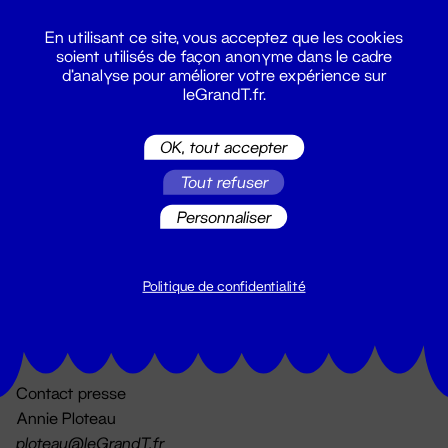
En utilisant ce site, vous acceptez que les cookies
soient utilisés de façon anonyme dans le cadre
d'analyse pour améliorer votre expérience sur
leGrandT.fr.
OK, tout accepter
Billetterie
Tout refuser
02 51 88 25 25
billetterie@leGrandT.fr
Personnaliser
Du lundi au vendredi 14h → 18h
🚨 Accueil physique impossible jusqu'à l'ouverture
Politique de confidentialité
Adresse postale uniquement :
19 rue Morand 44000 Nantes
Contact presse
Annie Ploteau
ploteau@leGrandT.fr