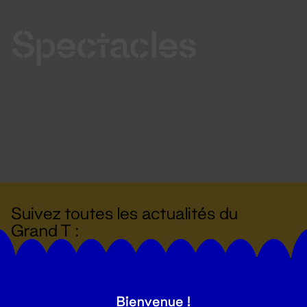
Spectacles
Suivez toutes les actualités du
Grand T :
S'inscrire
Bienvenue !