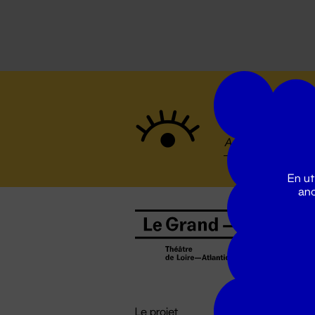
Suivez to
En ut
ano
B
0
b
D

i
Le projet