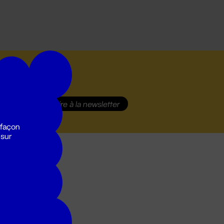
S'inscrire
à la newsletter
 façon
 sur