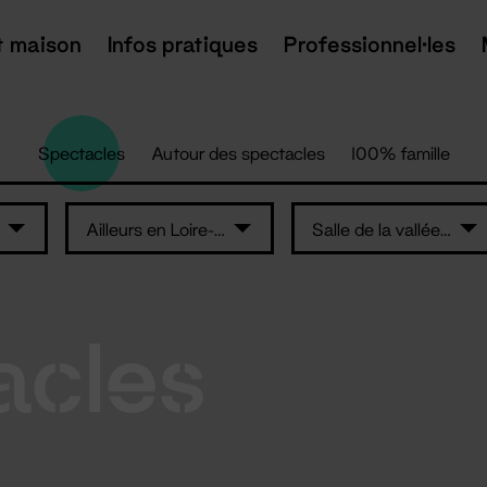
t maison
Infos pratiques
Professionnel·les
Spectacles
Autour des spectacles
100% famille
Ailleurs en Loire-Atlantique
Salle de la vallée de Tenu - Machecoul
acles