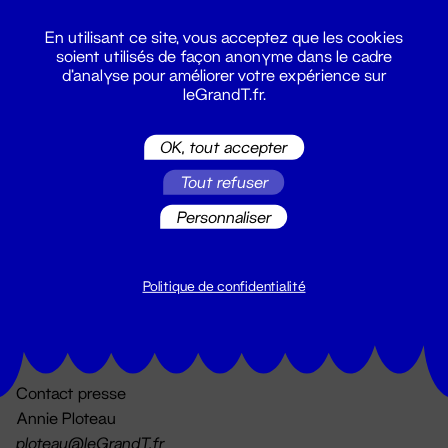
En utilisant ce site, vous acceptez que les cookies
soient utilisés de façon anonyme dans le cadre
d'analyse pour améliorer votre expérience sur
leGrandT.fr.
OK, tout accepter
Billetterie
Tout refuser
02 51 88 25 25
billetterie@leGrandT.fr
Personnaliser
Du lundi au vendredi 14h → 18h
🚨 Accueil physique impossible jusqu'à l'ouverture
Politique de confidentialité
Adresse postale uniquement :
19 rue Morand 44000 Nantes
Contact presse
Annie Ploteau
ploteau@leGrandT.fr