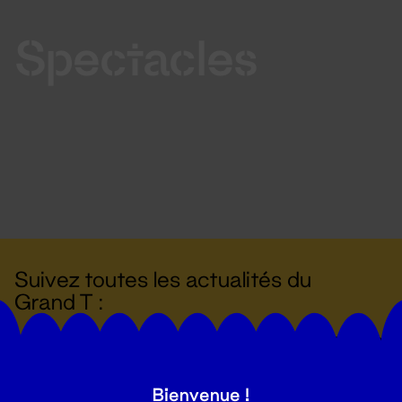
Spectacles
Suivez toutes les actualités du
Grand T :
S'inscrire
Bienvenue !