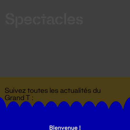
Spectacles
Suivez toutes les actualités du
Grand T :
S'inscrire
Bienvenue !