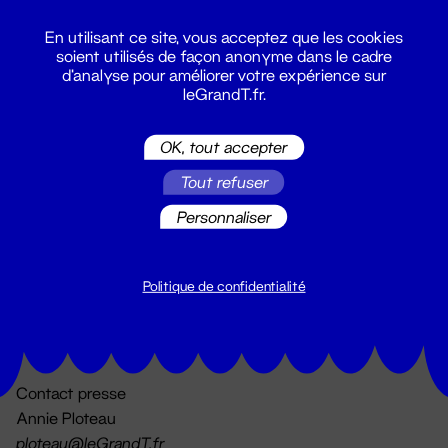
En utilisant ce site, vous acceptez que les cookies
soient utilisés de façon anonyme dans le cadre
d'analyse pour améliorer votre expérience sur
leGrandT.fr.
OK, tout accepter
Billetterie
Tout refuser
02 51 88 25 25
billetterie@leGrandT.fr
Personnaliser
Du lundi au vendredi 14h → 18h
🚨 Accueil physique impossible jusqu'à l'ouverture
Politique de confidentialité
Adresse postale uniquement :
19 rue Morand 44000 Nantes
Contact presse
Annie Ploteau
ploteau@leGrandT.fr