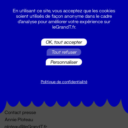
En utilisant ce site, vous acceptez que les cookies
soient utilisés de façon anonyme dans le cadre
d'analyse pour améliorer votre expérience sur
leGrandT.fr.
OK, tout accepter
Billetterie
Tout refuser
02 51 88 25 25
billetterie@leGrandT.fr
Personnaliser
Du lundi au vendredi 14h → 18h
🚨 Accueil physique impossible jusqu'à l'ouverture
Politique de confidentialité
Adresse postale uniquement :
19 rue Morand 44000 Nantes
Contact presse
Annie Ploteau
ploteau@leGrandT.fr