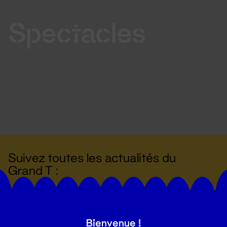
Spectacles
Suivez toutes les actualités du
Grand T :
S'inscrire
Bienvenue !