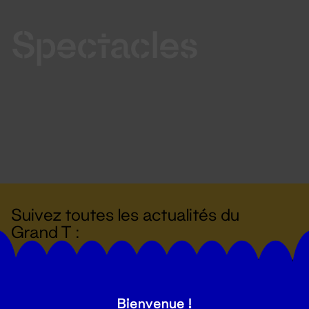
Spectacles
Suivez toutes les actualités du
Grand T :
S'inscrire
Bienvenue !