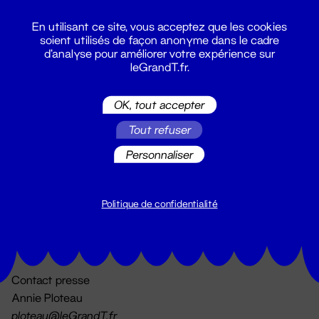
En utilisant ce site, vous acceptez que les cookies
soient utilisés de façon anonyme dans le cadre
d'analyse pour améliorer votre expérience sur
leGrandT.fr.
OK, tout accepter
Billetterie
Tout refuser
02 51 88 25 25
billetterie@leGrandT.fr
Personnaliser
Du lundi au vendredi 14h → 18h
🚨 Accueil physique impossible jusqu'à l'ouverture
Politique de confidentialité
Adresse postale uniquement :
19 rue Morand 44000 Nantes
Contact presse
Annie Ploteau
ploteau@leGrandT.fr