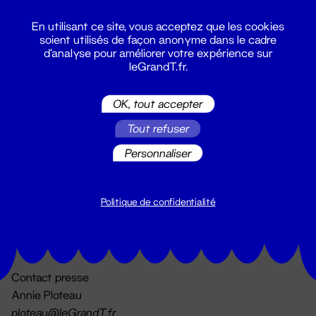
En utilisant ce site, vous acceptez que les cookies
soient utilisés de façon anonyme dans le cadre
d'analyse pour améliorer votre expérience sur
leGrandT.fr.
OK, tout accepter
Billetterie
Tout refuser
02 51 88 25 25
billetterie@leGrandT.fr
Personnaliser
Du lundi au vendredi 14h → 18h
🚨 Accueil physique impossible jusqu'à l'ouverture
Politique de confidentialité
Adresse postale uniquement :
19 rue Morand 44000 Nantes
Contact presse
Annie Ploteau
ploteau@leGrandT.fr