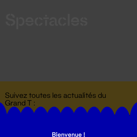
Spectacles
Suivez toutes les actualités du
Grand T :
S'inscrire
Bienvenue !