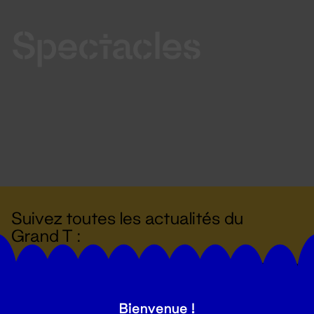
Spectacles
Suivez toutes les actualités du
Grand T :
S'inscrire
Bienvenue !