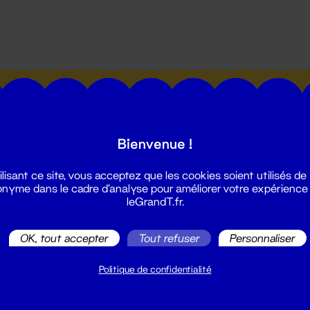
utes les actualités du Grand T :
Bienvenue !
ilisant ce site, vous acceptez que les cookies soient utilisés de
nyme dans le cadre d'analyse pour améliorer votre expérience
leGrandT.fr.
illetterie
2 51 88 25 25
OK, tout accepter
Tout refuser
Personnaliser
illetterie@leGrandT.fr
u lundi au vendredi 14h → 18h
Politique de confidentialité
 Accueil physique
mpossible jusqu'à l'ouverture