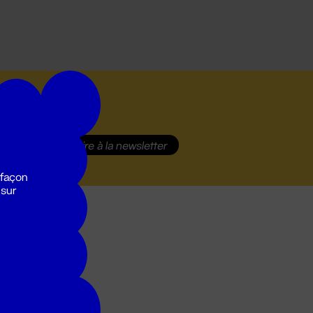
S'inscrire
à la newsletter
 façon
 sur