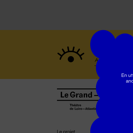
Suivez to
En ut
ano
B
0
b
D

i
Le projet