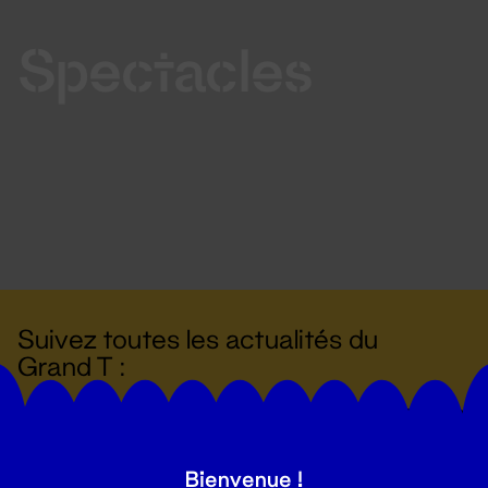
Spectacles
Suivez toutes les actualités du
Grand T :
S'inscrire
Bienvenue !