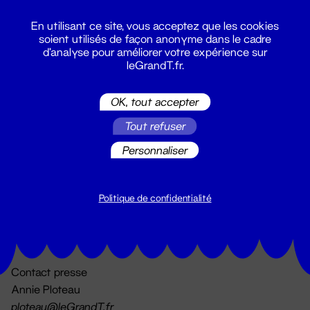
En utilisant ce site, vous acceptez que les cookies
soient utilisés de façon anonyme dans le cadre
d'analyse pour améliorer votre expérience sur
leGrandT.fr.
OK, tout accepter
Billetterie
Tout refuser
02 51 88 25 25
billetterie@leGrandT.fr
Personnaliser
Du lundi au vendredi 14h → 18h
🚨 Accueil physique impossible jusqu'à l'ouverture
Politique de confidentialité
Adresse postale uniquement :
19 rue Morand 44000 Nantes
Contact presse
Annie Ploteau
ploteau@leGrandT.fr