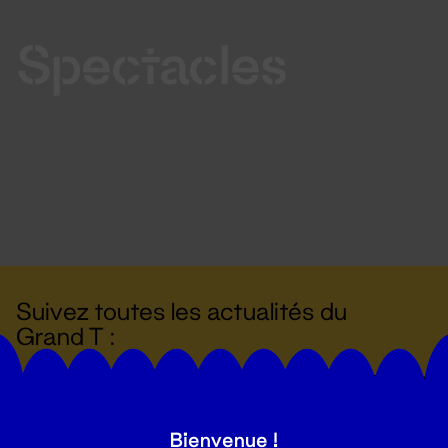
Spectacles
Suivez toutes les actualités du
Grand T :
S'inscrire
Bienvenue !