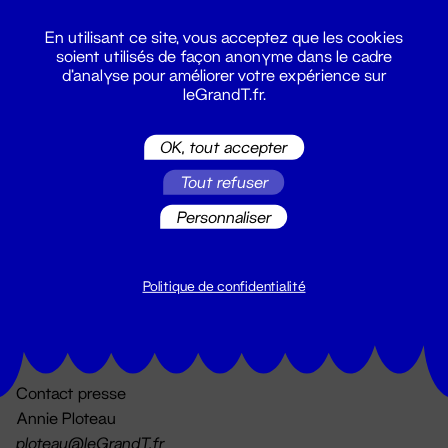
En utilisant ce site, vous acceptez que les cookies
soient utilisés de façon anonyme dans le cadre
d'analyse pour améliorer votre expérience sur
leGrandT.fr.
OK, tout accepter
Billetterie
Tout refuser
02 51 88 25 25
billetterie@leGrandT.fr
Personnaliser
Du lundi au vendredi 14h → 18h
🚨 Accueil physique impossible jusqu'à l'ouverture
Politique de confidentialité
Adresse postale uniquement :
19 rue Morand 44000 Nantes
Contact presse
Annie Ploteau
ploteau@leGrandT.fr