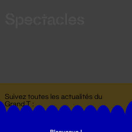
Spectacles
Suivez toutes les actualités du
Grand T :
S'inscrire
Bienvenue !