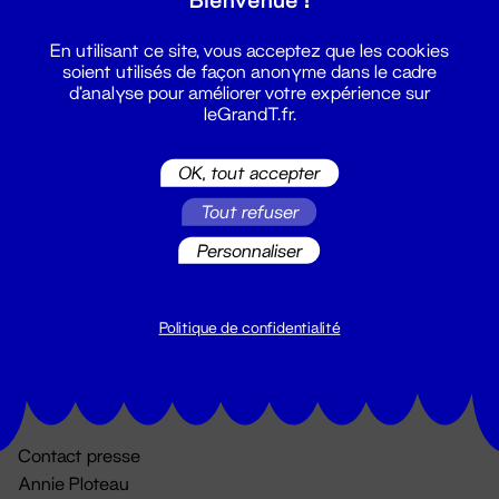
En utilisant ce site, vous acceptez que les cookies
soient utilisés de façon anonyme dans le cadre
d'analyse pour améliorer votre expérience sur
leGrandT.fr.
OK, tout accepter
Billetterie
Tout refuser
02 51 88 25 25
Personnaliser
billetterie@leGrandT.fr
Du lundi au vendredi 14h → 18h
🚨 Accueil physique impossible jusqu'à l'ouverture
Politique de confidentialité
Adresse postale uniquement :
19 rue Morand 44000 Nantes
Contact presse
Annie Ploteau