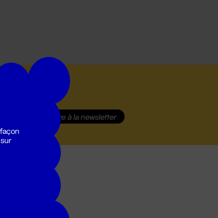
S'inscrire
à la newsletter
 façon
 sur