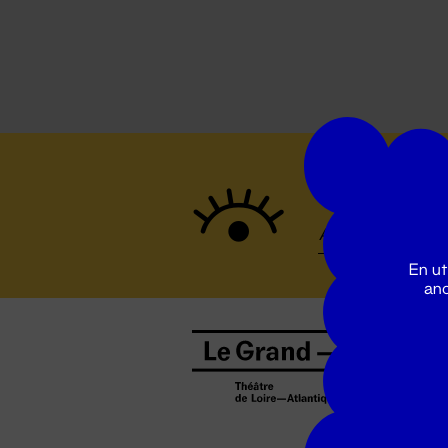
Suivez to
En ut
ano
B
0
b
D
