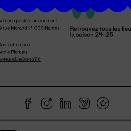
mpossible jusqu'à l'ouverture
dresse postale uniquement :
19 rue Morand 44000 Nantes
Retrouvez tous les lie
la saison 24-25
ontact presse
nnie Ploteau
loteau@leGrandT.fr