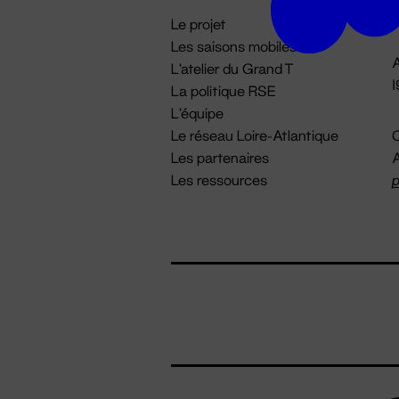
i
Le projet
Les saisons mobiles
A
L'atelier du Grand T
La politique RSE
L'équipe
Le réseau Loire-Atlantique
C
Les partenaires
A
Les ressources
p