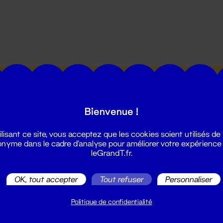
utes les actualités du Grand T :
Bienvenue !
ilisant ce site, vous acceptez que les cookies soient utilisés de
nyme dans le cadre d'analyse pour améliorer votre expérience
leGrandT.fr.
illetterie
OK, tout accepter
Tout refuser
Personnaliser
2 51 88 25 25
illetterie@leGrandT.fr
Politique de confidentialité
u lundi au vendredi 14h → 18h
 Accueil physique