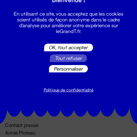
En utilisant ce site, vous acceptez que les cookies
soient utilisés de façon anonyme dans le cadre
d'analyse pour améliorer votre expérience sur
leGrandT.fr.
OK, tout accepter
Billetterie
Tout refuser
02 51 88 25 25
Personnaliser
billetterie@leGrandT.fr
Du lundi au vendredi 14h → 18h
🚨 Accueil physique impossible jusqu'à l'ouverture
Politique de confidentialité
Adresse postale uniquement :
19 rue Morand 44000 Nantes
Contact presse
Annie Ploteau