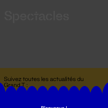
Spectacles
Suivez toutes les actualités du
Grand T :
S'inscrire
Bienvenue !