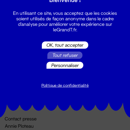
En utilisant ce site, vous acceptez que les cookies
soient utilisés de façon anonyme dans le cadre
d'analyse pour améliorer votre expérience sur
leGrandT.fr.
OK, tout accepter
Billetterie
Tout refuser
02 51 88 25 25
Personnaliser
billetterie@leGrandT.fr
Du lundi au vendredi 14h → 18h
🚨 Accueil physique impossible jusqu'à l'ouverture
Politique de confidentialité
Adresse postale uniquement :
19 rue Morand 44000 Nantes
Contact presse
Annie Ploteau