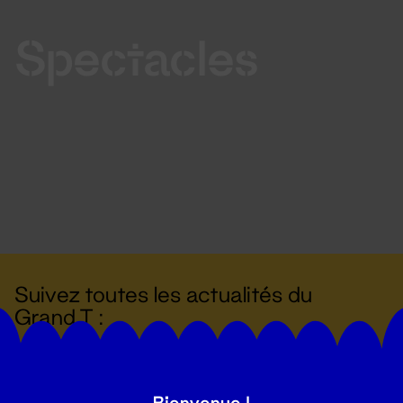
Spectacles
Suivez toutes les actualités du
Grand T :
S'inscrire
Bienvenue !