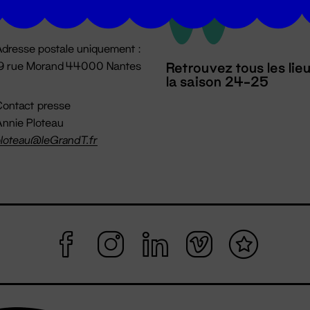
mpossible jusqu'à l'ouverture
dresse postale uniquement :
19 rue Morand 44000 Nantes
Retrouvez tous les lie
la saison 24-25
ontact presse
nnie Ploteau
loteau@leGrandT.fr