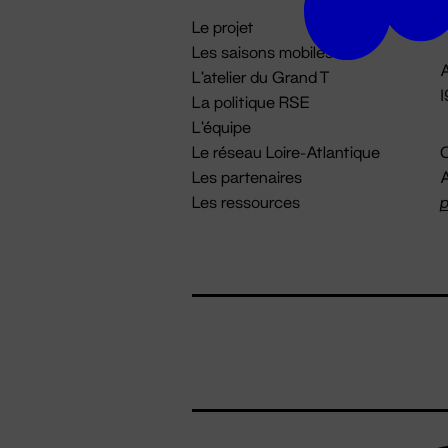
i
Le projet
Les saisons mobiles
A
L'atelier du Grand T
La politique RSE
L'équipe
Le réseau Loire-Atlantique
C
Les partenaires
A
Les ressources
p