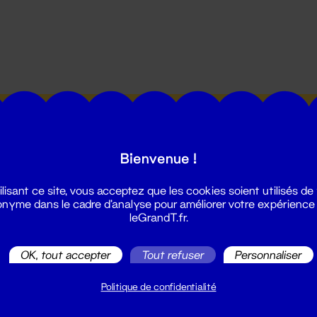
utes les actualités du Grand T :
Bienvenue !
ilisant ce site, vous acceptez que les cookies soient utilisés de
nyme dans le cadre d'analyse pour améliorer votre expérience
leGrandT.fr.
illetterie
OK, tout accepter
Tout refuser
Personnaliser
2 51 88 25 25
illetterie@leGrandT.fr
Politique de confidentialité
u lundi au vendredi 14h → 18h
 Accueil physique