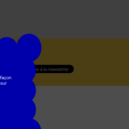
S'inscrire
à la newsletter
 façon
 sur