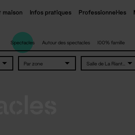
t maison
Infos pratiques
Professionnel·les
Spectacles
Autour des spectacles
100% famille
Par zone
Salle de La Riante Vallée - Riaillé
acles