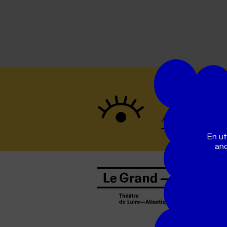
Suivez to
En ut
ano
B
0
b
D
