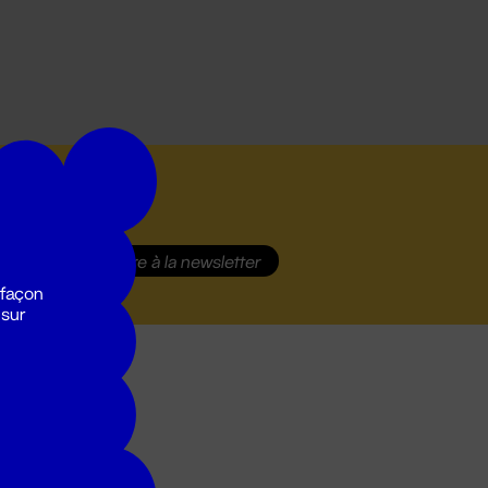
S'inscrire
à la newsletter
 façon
 sur