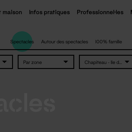
t maison
Infos pratiques
Professionnel·les
Spectacles
Autour des spectacles
100% famille
Par zone
Chapiteau - Ile de Nantes
acles