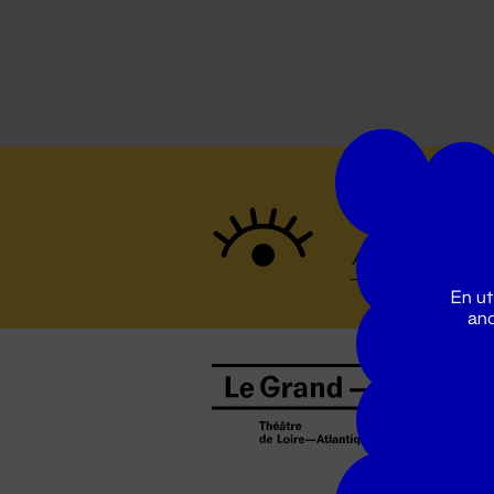
Suivez to
En ut
ano
B
0
b
D
