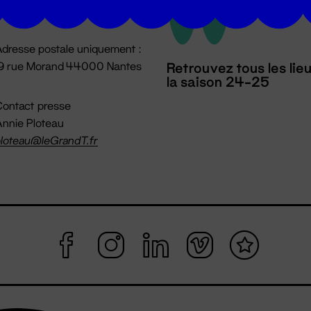
mpossible jusqu'à l'ouverture
dresse postale uniquement :
19 rue Morand 44000 Nantes
Retrouvez tous les lie
la saison 24-25
ontact presse
nnie Ploteau
loteau@leGrandT.fr