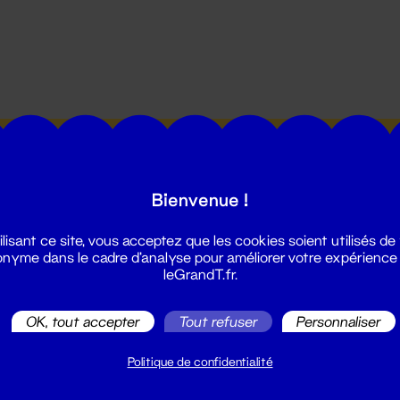
utes les actualités du Grand T :
Bienvenue !
ilisant ce site, vous acceptez que les cookies soient utilisés de
nyme dans le cadre d'analyse pour améliorer votre expérience
leGrandT.fr.
illetterie
OK, tout accepter
Tout refuser
Personnaliser
2 51 88 25 25
illetterie@leGrandT.fr
Politique de confidentialité
u lundi au vendredi 14h → 18h
 Accueil physique