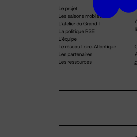
i
Le projet
Les saisons mobiles
A
L'atelier du Grand T
La politique RSE
L'équipe
Le réseau Loire-Atlantique
C
Les partenaires
A
Les ressources
p