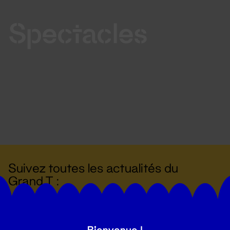
Spectacles
Suivez toutes les actualités du
Grand T :
S'inscrire
Bienvenue !