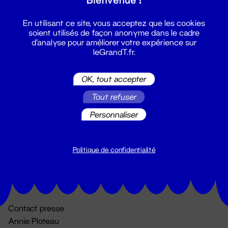
En utilisant ce site, vous acceptez que les cookies
soient utilisés de façon anonyme dans le cadre
d'analyse pour améliorer votre expérience sur
leGrandT.fr.
OK, tout accepter
Billetterie
Tout refuser
02 51 88 25 25
Personnaliser
billetterie@leGrandT.fr
Du lundi au vendredi 14h → 18h
🚨 Accueil physique impossible jusqu'à l'ouverture
Politique de confidentialité
Adresse postale uniquement :
19 rue Morand 44000 Nantes
Contact presse
Annie Ploteau