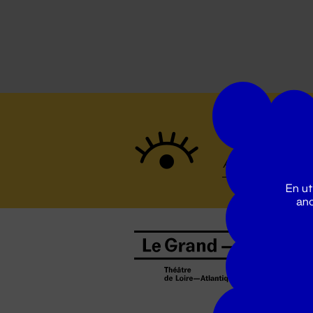
Suivez to
En ut
ano
B
0
b
D
