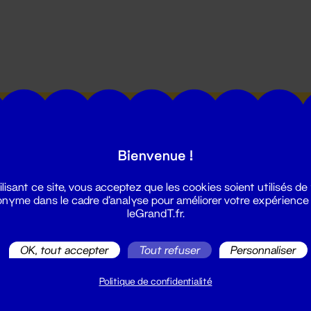
utes les actualités du Grand T :
Bienvenue !
ilisant ce site, vous acceptez que les cookies soient utilisés de
nyme dans le cadre d'analyse pour améliorer votre expérience
leGrandT.fr.
illetterie
OK, tout accepter
Tout refuser
Personnaliser
2 51 88 25 25
illetterie@leGrandT.fr
Politique de confidentialité
u lundi au vendredi 14h → 18h
 Accueil physique