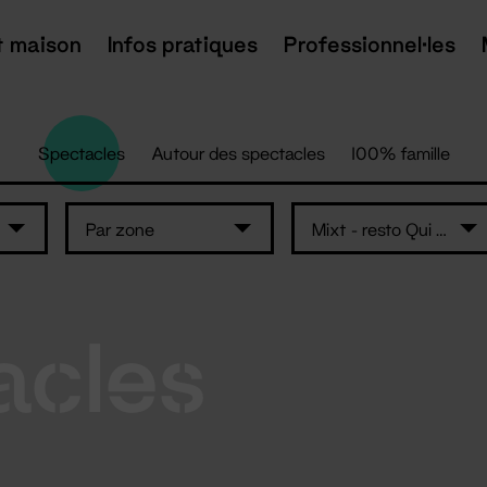
t maison
Infos pratiques
Professionnel·les
Spectacles
Autour des spectacles
100% famille
Par zone
Mixt - resto Qui Som
acles