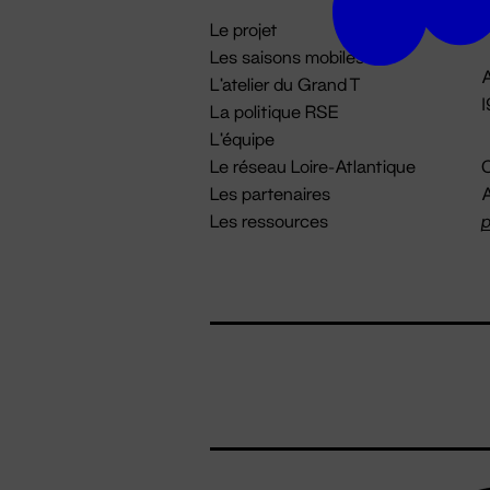
i
Le projet
Les saisons mobiles
A
L'atelier du Grand T
La politique RSE
L'équipe
Le réseau Loire-Atlantique
C
Les partenaires
A
Les ressources
p