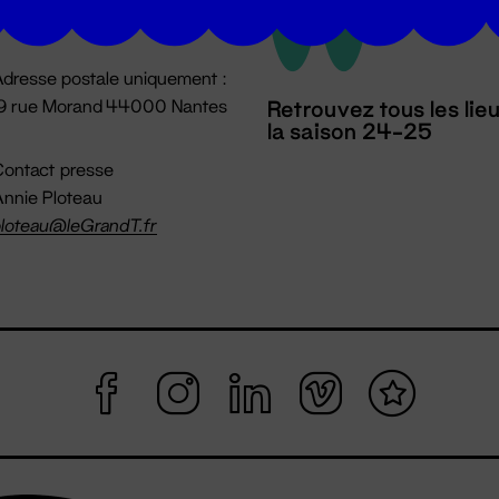
mpossible jusqu'à l'ouverture
dresse postale uniquement :
19 rue Morand 44000 Nantes
Retrouvez tous les lie
la saison 24-25
ontact presse
nnie Ploteau
loteau@leGrandT.fr