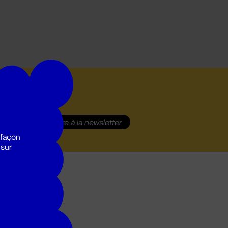
S'inscrire
à la newsletter
 façon
 sur