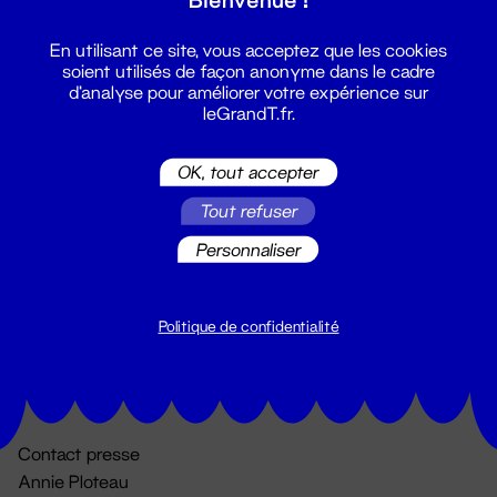
En utilisant ce site, vous acceptez que les cookies
soient utilisés de façon anonyme dans le cadre
d'analyse pour améliorer votre expérience sur
leGrandT.fr.
OK, tout accepter
Billetterie
Tout refuser
02 51 88 25 25
Personnaliser
billetterie@leGrandT.fr
Du lundi au vendredi 14h → 18h
🚨 Accueil physique impossible jusqu'à l'ouverture
Politique de confidentialité
Adresse postale uniquement :
19 rue Morand 44000 Nantes
Contact presse
Annie Ploteau