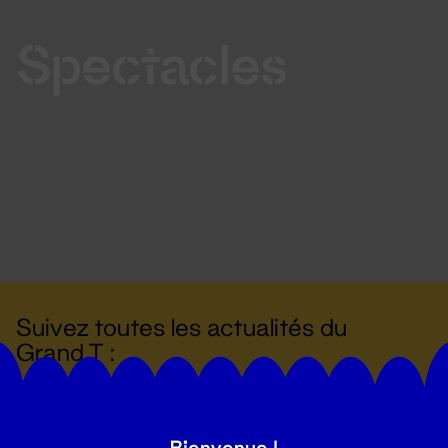
Spectacles
Suivez toutes les actualités du
Grand T :
S'inscrire
Bienvenue !