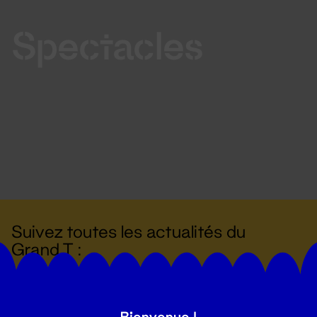
Spectacles
Suivez toutes les actualités du
Grand T :
S'inscrire
Bienvenue !