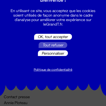
En utilisant ce site, vous acceptez que les cookies
soient utilisés de façon anonyme dans le cadre
d'analyse pour améliorer votre expérience sur
leGrandT.fr.
OK, tout accepter
Billetterie
Tout refuser
02 51 88 25 25
Personnaliser
billetterie@leGrandT.fr
Du lundi au vendredi 14h → 18h
🚨 Accueil physique impossible jusqu'à l'ouverture
Politique de confidentialité
Adresse postale uniquement :
19 rue Morand 44000 Nantes
Contact presse
Annie Ploteau