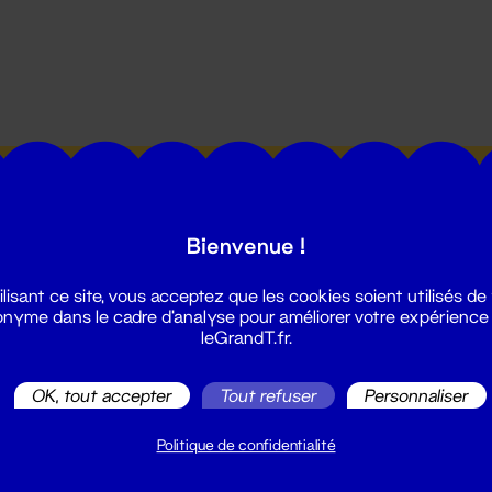
utes les actualités du Grand T :
Bienvenue !
ilisant ce site, vous acceptez que les cookies soient utilisés de
nyme dans le cadre d'analyse pour améliorer votre expérience
leGrandT.fr.
illetterie
OK, tout accepter
Tout refuser
Personnaliser
2 51 88 25 25
illetterie@leGrandT.fr
Politique de confidentialité
u lundi au vendredi 14h → 18h
 Accueil physique