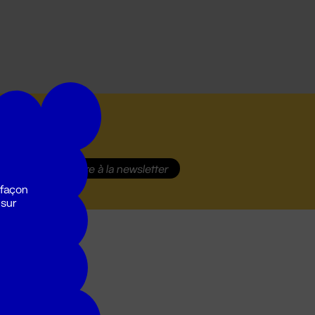
S'inscrire
à la newsletter
 façon
 sur