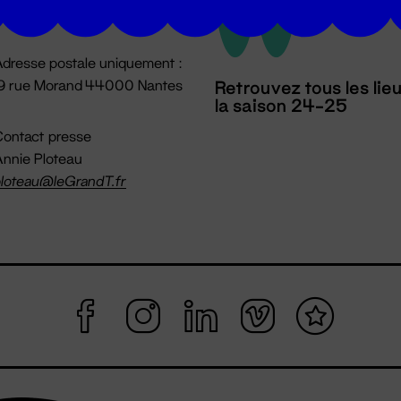
mpossible jusqu'à l'ouverture
dresse postale uniquement :
19 rue Morand 44000 Nantes
Retrouvez tous les lie
la saison 24-25
ontact presse
nnie Ploteau
loteau@leGrandT.fr