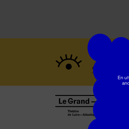
Suivez to
En ut
ano
B
0
b
D
