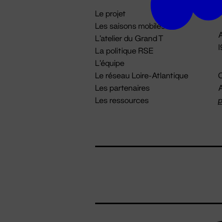
i
Le projet
Les saisons mobiles
A
L'atelier du Grand T
La politique RSE
L'équipe
Le réseau Loire-Atlantique
C
Les partenaires
A
Les ressources
p