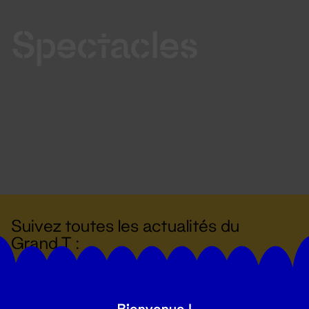
Spectacles
Suivez toutes les actualités du
Grand T :
S'inscrire
Bienvenue !