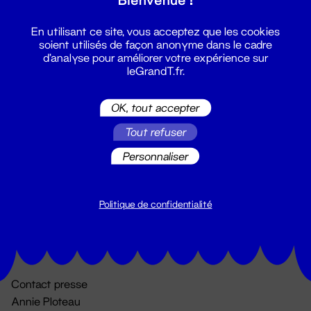
En utilisant ce site, vous acceptez que les cookies
soient utilisés de façon anonyme dans le cadre
d'analyse pour améliorer votre expérience sur
leGrandT.fr.
OK, tout accepter
Billetterie
Tout refuser
02 51 88 25 25
Personnaliser
billetterie@leGrandT.fr
Du lundi au vendredi 14h → 18h
🚨 Accueil physique impossible jusqu'à l'ouverture
Politique de confidentialité
Adresse postale uniquement :
19 rue Morand 44000 Nantes
Contact presse
Annie Ploteau