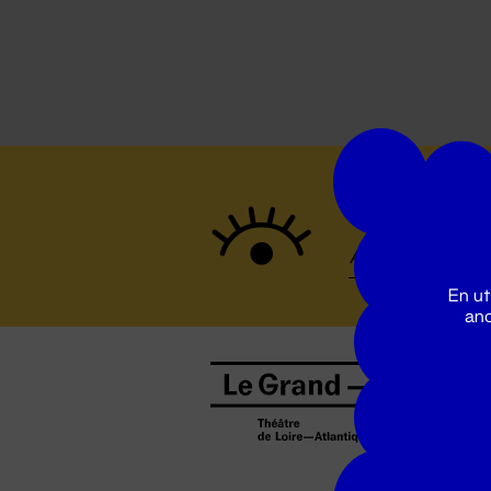
Suivez to
En ut
ano
B
0
b
D
