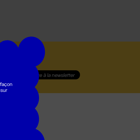
S'inscrire
à la newsletter
 façon
 sur