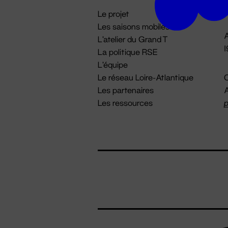
i
Le projet
Les saisons mobiles
A
L'atelier du Grand T
La politique RSE
L'équipe
Le réseau Loire-Atlantique
C
Les partenaires
A
Les ressources
p