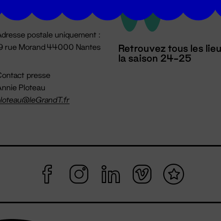
mpossible jusqu'à l'ouverture
dresse postale uniquement :
19 rue Morand 44000 Nantes
Retrouvez tous les lie
la saison 24-25
ontact presse
nnie Ploteau
loteau@leGrandT.fr