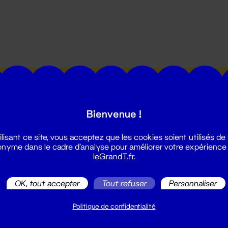
utes les actualités du Grand T :
Bienvenue !
ilisant ce site, vous acceptez que les cookies soient utilisés de
nyme dans le cadre d'analyse pour améliorer votre expérience
leGrandT.fr.
illetterie
OK, tout accepter
Tout refuser
Personnaliser
2 51 88 25 25
illetterie@leGrandT.fr
Politique de confidentialité
u lundi au vendredi 14h → 18h
 Accueil physique