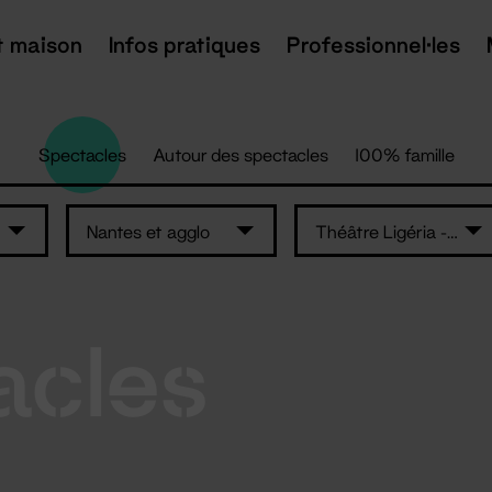
t maison
Infos pratiques
Professionnel·les
Spectacles
Autour des spectacles
100% famille
Nantes et agglo
Théâtre Ligéria - Sainte-Luce-sur-Loire
acles