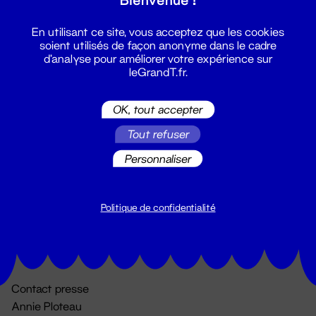
En utilisant ce site, vous acceptez que les cookies
soient utilisés de façon anonyme dans le cadre
d'analyse pour améliorer votre expérience sur
leGrandT.fr.
OK, tout accepter
Billetterie
Tout refuser
02 51 88 25 25
Personnaliser
billetterie@leGrandT.fr
Du lundi au vendredi 14h → 18h
🚨 Accueil physique impossible jusqu'à l'ouverture
Politique de confidentialité
Adresse postale uniquement :
19 rue Morand 44000 Nantes
Contact presse
Annie Ploteau