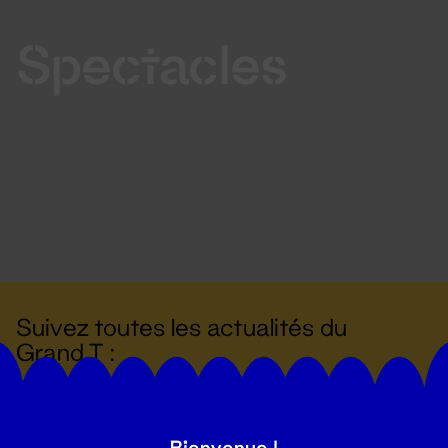
Spectacles
Suivez toutes les actualités du
Grand T :
S'inscrire
Bienvenue !