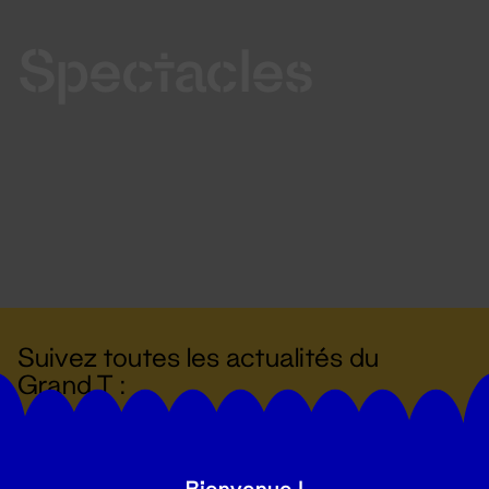
Spectacles
Suivez toutes les actualités du
Grand T :
S'inscrire
Bienvenue !