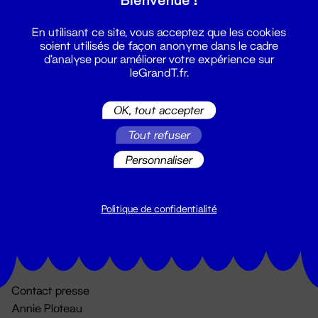
En utilisant ce site, vous acceptez que les cookies
soient utilisés de façon anonyme dans le cadre
d'analyse pour améliorer votre expérience sur
leGrandT.fr.
OK, tout accepter
Billetterie
Tout refuser
02 51 88 25 25
Personnaliser
billetterie@leGrandT.fr
Du lundi au vendredi 14h → 18h
🚨 Accueil physique impossible jusqu'à l'ouverture
Politique de confidentialité
Adresse postale uniquement :
19 rue Morand 44000 Nantes
Contact presse
Annie Ploteau