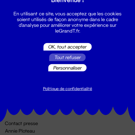
En utilisant ce site, vous acceptez que les cookies
soient utilisés de façon anonyme dans le cadre
d'analyse pour améliorer votre expérience sur
leGrandT.fr.
OK, tout accepter
Billetterie
Tout refuser
02 51 88 25 25
Personnaliser
billetterie@leGrandT.fr
Du lundi au vendredi 14h → 18h
🚨 Accueil physique impossible jusqu'à l'ouverture
Politique de confidentialité
Adresse postale uniquement :
19 rue Morand 44000 Nantes
Contact presse
Annie Ploteau