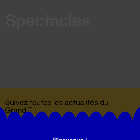
Spectacles
Suivez toutes les actualités du
Grand T :
S'inscrire
Bienvenue !