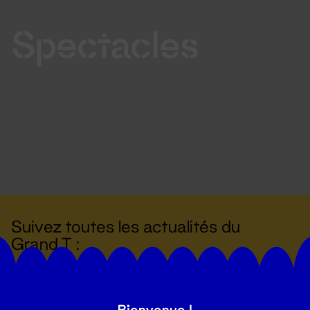
Spectacles
Suivez toutes les actualités du
Grand T :
S'inscrire
Bienvenue !