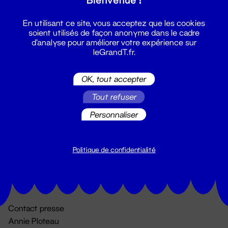
En utilisant ce site, vous acceptez que les cookies
soient utilisés de façon anonyme dans le cadre
d'analyse pour améliorer votre expérience sur
leGrandT.fr.
OK, tout accepter
Billetterie
Tout refuser
02 51 88 25 25
Personnaliser
billetterie@leGrandT.fr
Du lundi au vendredi 14h → 18h
🚨 Accueil physique impossible jusqu'à l'ouverture
Politique de confidentialité
Adresse postale uniquement :
19 rue Morand 44000 Nantes
Contact presse
Annie Ploteau