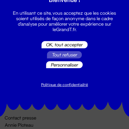
En utilisant ce site, vous acceptez que les cookies
soient utilisés de façon anonyme dans le cadre
d'analyse pour améliorer votre expérience sur
leGrandT.fr.
OK, tout accepter
Billetterie
Tout refuser
02 51 88 25 25
Personnaliser
billetterie@leGrandT.fr
Du lundi au vendredi 14h → 18h
🚨 Accueil physique impossible jusqu'à l'ouverture
Politique de confidentialité
Adresse postale uniquement :
19 rue Morand 44000 Nantes
Contact presse
Annie Ploteau