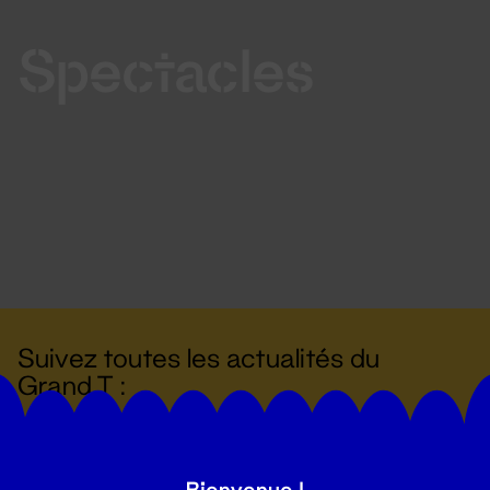
Spectacles
Suivez toutes les actualités du
Grand T :
S'inscrire
Bienvenue !