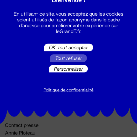
En utilisant ce site, vous acceptez que les cookies
soient utilisés de façon anonyme dans le cadre
d'analyse pour améliorer votre expérience sur
leGrandT.fr.
OK, tout accepter
Billetterie
Tout refuser
02 51 88 25 25
Personnaliser
billetterie@leGrandT.fr
Du lundi au vendredi 14h → 18h
🚨 Accueil physique impossible jusqu'à l'ouverture
Politique de confidentialité
Adresse postale uniquement :
19 rue Morand 44000 Nantes
Contact presse
Annie Ploteau