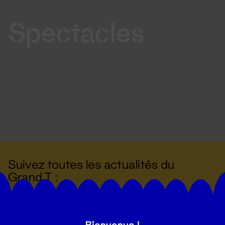
Spectacles
Suivez toutes les actualités du
Grand T :
S'inscrire
Bienvenue !