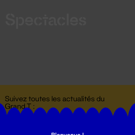
Spectacles
Suivez toutes les actualités du
Grand T :
S'inscrire
Bienvenue !