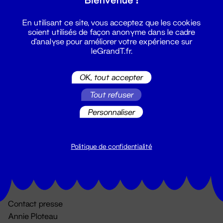
En utilisant ce site, vous acceptez que les cookies
soient utilisés de façon anonyme dans le cadre
d'analyse pour améliorer votre expérience sur
leGrandT.fr.
OK, tout accepter
Billetterie
Tout refuser
02 51 88 25 25
Personnaliser
billetterie@leGrandT.fr
Du lundi au vendredi 14h → 18h
🚨 Accueil physique impossible jusqu'à l'ouverture
Politique de confidentialité
Adresse postale uniquement :
19 rue Morand 44000 Nantes
Contact presse
Annie Ploteau