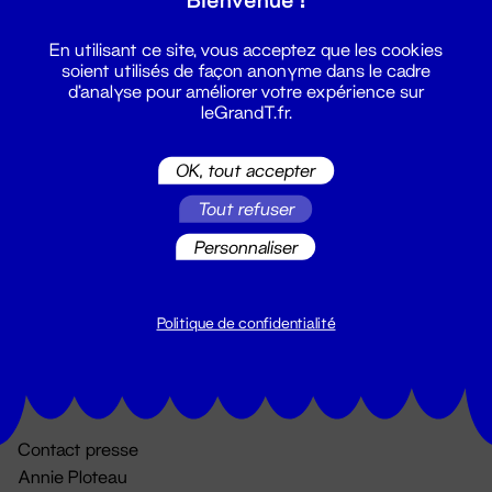
En utilisant ce site, vous acceptez que les cookies
soient utilisés de façon anonyme dans le cadre
d'analyse pour améliorer votre expérience sur
leGrandT.fr.
OK, tout accepter
Billetterie
Tout refuser
02 51 88 25 25
Personnaliser
billetterie@leGrandT.fr
Du lundi au vendredi 14h → 18h
🚨 Accueil physique impossible jusqu'à l'ouverture
Politique de confidentialité
Adresse postale uniquement :
19 rue Morand 44000 Nantes
Contact presse
Annie Ploteau