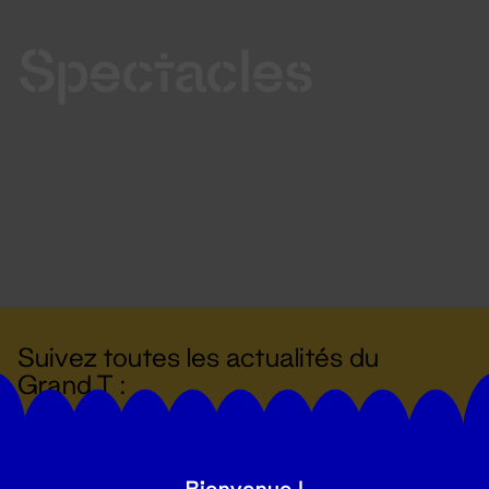
Spectacles
Suivez toutes les actualités du
Grand T :
S'inscrire
Bienvenue !