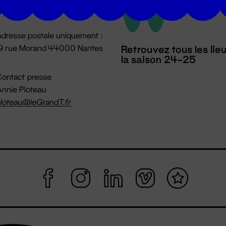
mpossible jusqu'à l'ouverture
dresse postale uniquement :
19 rue Morand 44000 Nantes
Retrouvez tous les lie
la saison 24-25
ontact presse
nnie Ploteau
loteau@leGrandT.fr