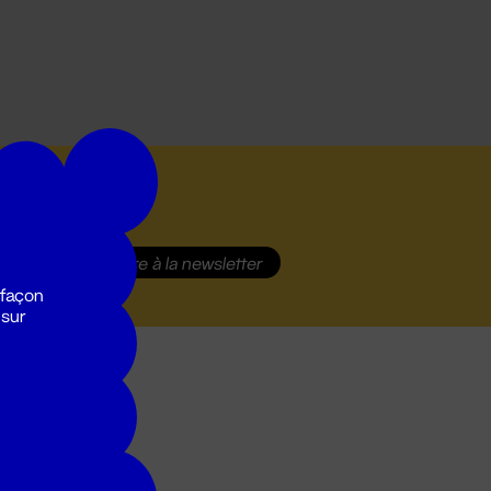
S'inscrire
à la newsletter
 façon
 sur