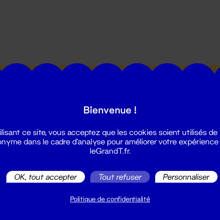
utes les actualités du Grand T :
Bienvenue !
ilisant ce site, vous acceptez que les cookies soient utilisés de
nyme dans le cadre d'analyse pour améliorer votre expérience
leGrandT.fr.
illetterie
OK, tout accepter
Tout refuser
Personnaliser
2 51 88 25 25
illetterie@leGrandT.fr
Politique de confidentialité
u lundi au vendredi 14h → 18h
 Accueil physique