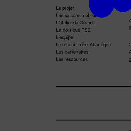
i
Le projet
Les saisons mobiles
A
L'atelier du Grand T
La politique RSE
L'équipe
Le réseau Loire-Atlantique
C
Les partenaires
A
Les ressources
p