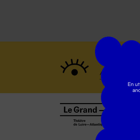
Suivez to
En ut
ano
B
0
b
D
