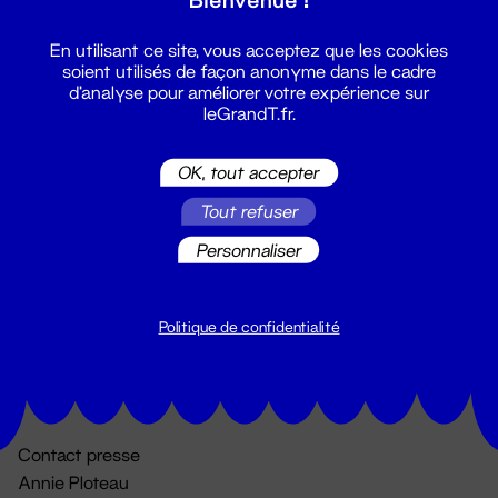
En utilisant ce site, vous acceptez que les cookies
soient utilisés de façon anonyme dans le cadre
d'analyse pour améliorer votre expérience sur
leGrandT.fr.
OK, tout accepter
Billetterie
Tout refuser
02 51 88 25 25
Personnaliser
billetterie@leGrandT.fr
Du lundi au vendredi 14h → 18h
🚨 Accueil physique impossible jusqu'à l'ouverture
Politique de confidentialité
Adresse postale uniquement :
19 rue Morand 44000 Nantes
Contact presse
Annie Ploteau