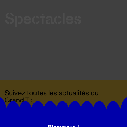
Spectacles
Suivez toutes les actualités du
Grand T :
S'inscrire
Bienvenue !