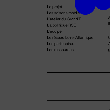
i
Le projet
Les saisons mobiles
A
L'atelier du Grand T
La politique RSE
L'équipe
Le réseau Loire-Atlantique
C
Les partenaires
A
Les ressources
p