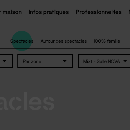
t maison
Infos pratiques
Professionnel·les
Spectacles
Autour des spectacles
100% famille
Par zone
Mixt - Salle NOVA
acles