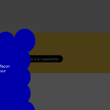
S'inscrire
à la newsletter
 façon
 sur