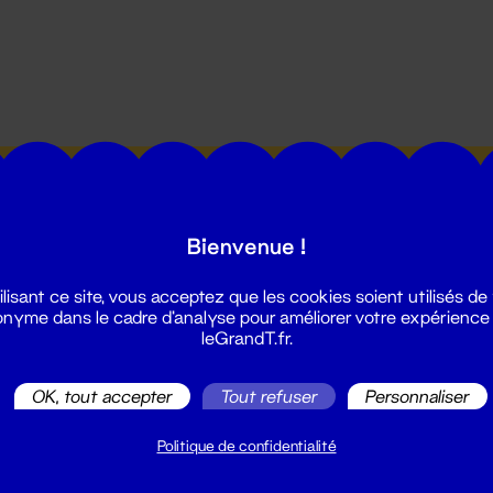
utes les actualités du Grand T :
Bienvenue !
ilisant ce site, vous acceptez que les cookies soient utilisés de
nyme dans le cadre d'analyse pour améliorer votre expérience
leGrandT.fr.
illetterie
OK, tout accepter
Tout refuser
Personnaliser
2 51 88 25 25
illetterie@leGrandT.fr
Politique de confidentialité
u lundi au vendredi 14h → 18h
 Accueil physique