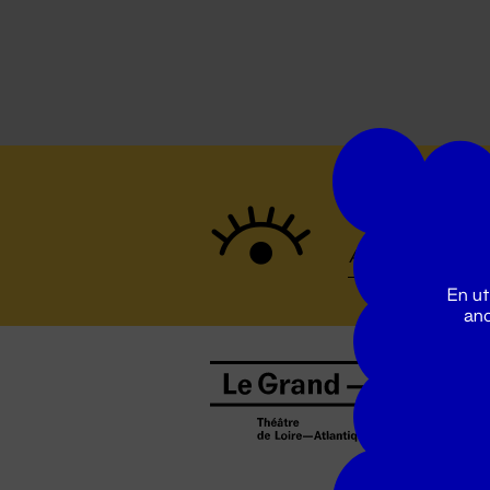
Suivez to
En ut
ano
B
0
b
D
