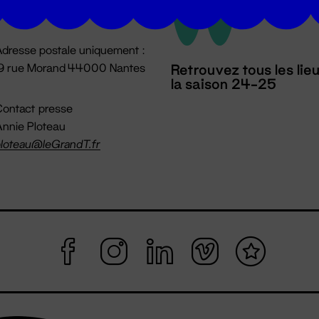
mpossible jusqu'à l'ouverture
dresse postale uniquement :
19 rue Morand 44000 Nantes
Retrouvez tous les lie
la saison 24-25
ontact presse
nnie Ploteau
loteau@leGrandT.fr