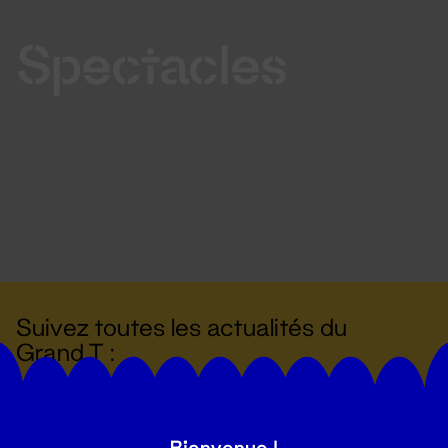
Spectacles
Suivez toutes les actualités du
Grand T :
S'inscrire
Bienvenue !