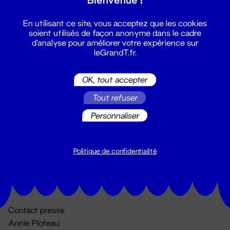
En utilisant ce site, vous acceptez que les cookies
soient utilisés de façon anonyme dans le cadre
d'analyse pour améliorer votre expérience sur
leGrandT.fr.
OK, tout accepter
Billetterie
Tout refuser
02 51 88 25 25
Personnaliser
billetterie@leGrandT.fr
Du lundi au vendredi 14h → 18h
🚨 Accueil physique impossible jusqu'à l'ouverture
Politique de confidentialité
Adresse postale uniquement :
19 rue Morand 44000 Nantes
Contact presse
Annie Ploteau