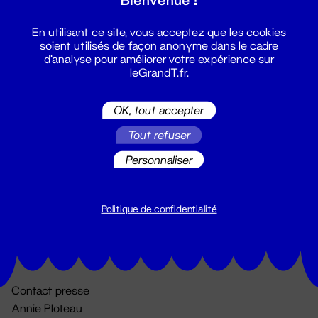
En utilisant ce site, vous acceptez que les cookies
soient utilisés de façon anonyme dans le cadre
d'analyse pour améliorer votre expérience sur
leGrandT.fr.
OK, tout accepter
Billetterie
Tout refuser
02 51 88 25 25
Personnaliser
billetterie@leGrandT.fr
Du lundi au vendredi 14h → 18h
🚨 Accueil physique impossible jusqu'à l'ouverture
Politique de confidentialité
Adresse postale uniquement :
19 rue Morand 44000 Nantes
Contact presse
Annie Ploteau