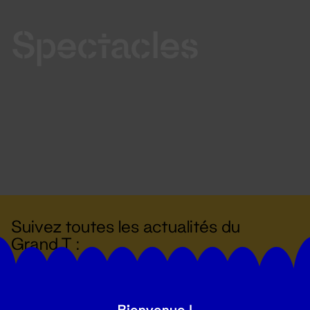
Spectacles
Suivez toutes les actualités du
Grand T :
S'inscrire
Bienvenue !