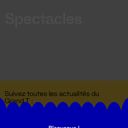
Spectacles
Suivez toutes les actualités du
Grand T :
S'inscrire
Bienvenue !