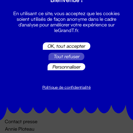
En utilisant ce site, vous acceptez que les cookies
soient utilisés de façon anonyme dans le cadre
d'analyse pour améliorer votre expérience sur
leGrandT.fr.
OK, tout accepter
Billetterie
Tout refuser
02 51 88 25 25
Personnaliser
billetterie@leGrandT.fr
Du lundi au vendredi 14h → 18h
🚨 Accueil physique impossible jusqu'à l'ouverture
Politique de confidentialité
Adresse postale uniquement :
19 rue Morand 44000 Nantes
Contact presse
Annie Ploteau