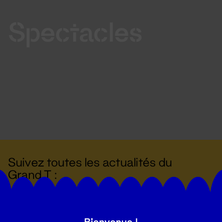
Spectacles
Suivez toutes les actualités du
Grand T :
S'inscrire
Bienvenue !