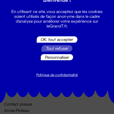
En utilisant ce site, vous acceptez que les cookies
soient utilisés de façon anonyme dans le cadre
d'analyse pour améliorer votre expérience sur
leGrandT.fr.
OK, tout accepter
Billetterie
Tout refuser
02 51 88 25 25
Personnaliser
billetterie@leGrandT.fr
Du lundi au vendredi 14h → 18h
🚨 Accueil physique impossible jusqu'à l'ouverture
Politique de confidentialité
Adresse postale uniquement :
19 rue Morand 44000 Nantes
Contact presse
Annie Ploteau