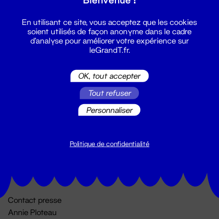
En utilisant ce site, vous acceptez que les cookies
soient utilisés de façon anonyme dans le cadre
d'analyse pour améliorer votre expérience sur
leGrandT.fr.
OK, tout accepter
Billetterie
Tout refuser
02 51 88 25 25
Personnaliser
billetterie@leGrandT.fr
Du lundi au vendredi 14h → 18h
🚨 Accueil physique impossible jusqu'à l'ouverture
Politique de confidentialité
Adresse postale uniquement :
19 rue Morand 44000 Nantes
Contact presse
Annie Ploteau