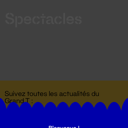
Spectacles
Suivez toutes les actualités du
Grand T :
S'inscrire
Bienvenue !