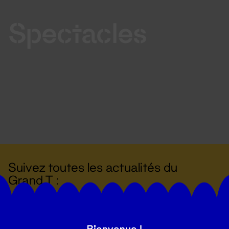
Spectacles
Suivez toutes les actualités du
Grand T :
S'inscrire
Bienvenue !