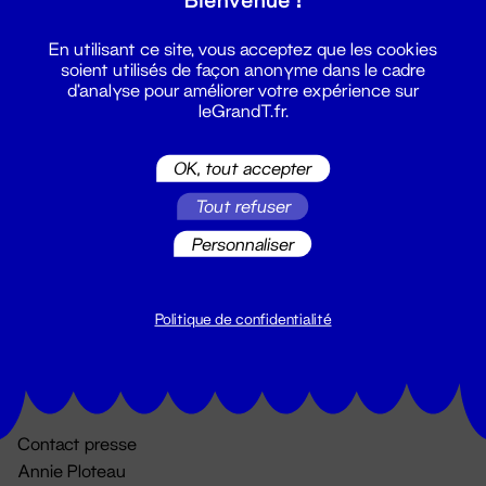
En utilisant ce site, vous acceptez que les cookies
soient utilisés de façon anonyme dans le cadre
d'analyse pour améliorer votre expérience sur
leGrandT.fr.
OK, tout accepter
Billetterie
Tout refuser
02 51 88 25 25
Personnaliser
billetterie@leGrandT.fr
Du lundi au vendredi 14h → 18h
🚨 Accueil physique impossible jusqu'à l'ouverture
Politique de confidentialité
Adresse postale uniquement :
19 rue Morand 44000 Nantes
Contact presse
Annie Ploteau