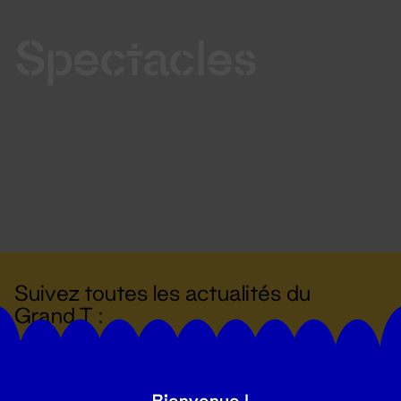
Spectacles
Suivez toutes les actualités du
Grand T :
S'inscrire
Bienvenue !