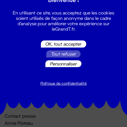
En utilisant ce site, vous acceptez que les cookies
soient utilisés de façon anonyme dans le cadre
d'analyse pour améliorer votre expérience sur
leGrandT.fr.
OK, tout accepter
Billetterie
Tout refuser
02 51 88 25 25
Personnaliser
billetterie@leGrandT.fr
Du lundi au vendredi 14h → 18h
🚨 Accueil physique impossible jusqu'à l'ouverture
Politique de confidentialité
Adresse postale uniquement :
19 rue Morand 44000 Nantes
Contact presse
Annie Ploteau