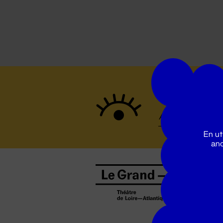
Suivez to
En ut
ano
B
0
b
D
