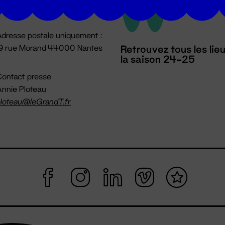
mpossible jusqu'à l'ouverture
dresse postale uniquement :
19 rue Morand 44000 Nantes
Retrouvez tous les lie
la saison 24-25
ontact presse
nnie Ploteau
loteau@leGrandT.fr