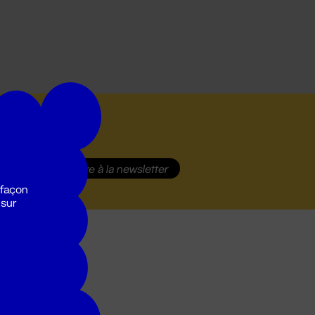
S'inscrire
à la newsletter
 façon
 sur