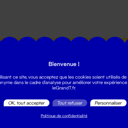
utes les actualités du Grand T :
Bienvenue !
ilisant ce site, vous acceptez que les cookies soient utilisés de
nyme dans le cadre d'analyse pour améliorer votre expérience
leGrandT.fr.
illetterie
OK, tout accepter
Tout refuser
Personnaliser
2 51 88 25 25
illetterie@leGrandT.fr
Politique de confidentialité
u lundi au vendredi 14h → 18h
 Accueil physique