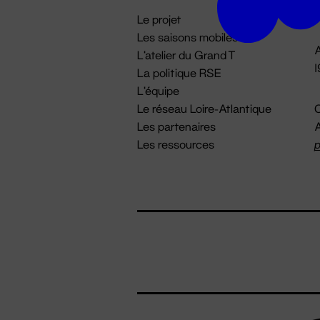
i
Le projet
Les saisons mobiles
A
L'atelier du Grand T
La politique RSE
L'équipe
Le réseau Loire-Atlantique
C
Les partenaires
A
Les ressources
p