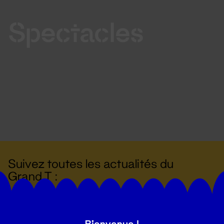
Spectacles
Suivez toutes les actualités du
Grand T :
S'inscrire
Bienvenue !