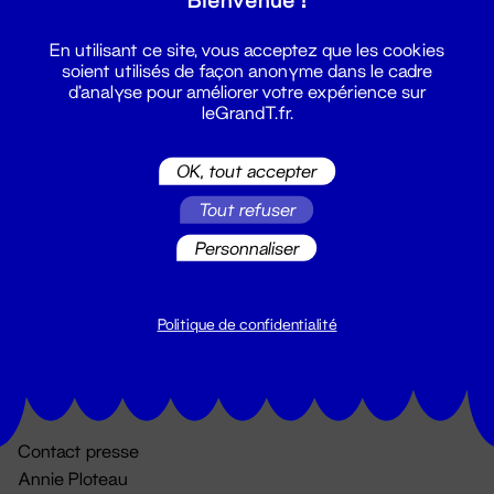
En utilisant ce site, vous acceptez que les cookies
soient utilisés de façon anonyme dans le cadre
d'analyse pour améliorer votre expérience sur
leGrandT.fr.
OK, tout accepter
Billetterie
Tout refuser
02 51 88 25 25
Personnaliser
billetterie@leGrandT.fr
Du lundi au vendredi 14h → 18h
🚨 Accueil physique impossible jusqu'à l'ouverture
Politique de confidentialité
Adresse postale uniquement :
19 rue Morand 44000 Nantes
Contact presse
Annie Ploteau