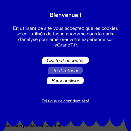
Grand T :
Bienvenue !
S'inscrire
En utilisant ce site, vous acceptez que les cookies
soient utilisés de façon anonyme dans le cadre
d'analyse pour améliorer votre expérience sur
leGrandT.fr.
OK, tout accepter
Tout refuser
Personnaliser
Billetterie
02 51 88 25 25
billetterie@leGrandT.fr
Politique de confidentialité
Du lundi au vendredi 14h → 18h
🚨 Accueil physique impossible jusqu'à l'ouverture
Adresse postale uniquement :