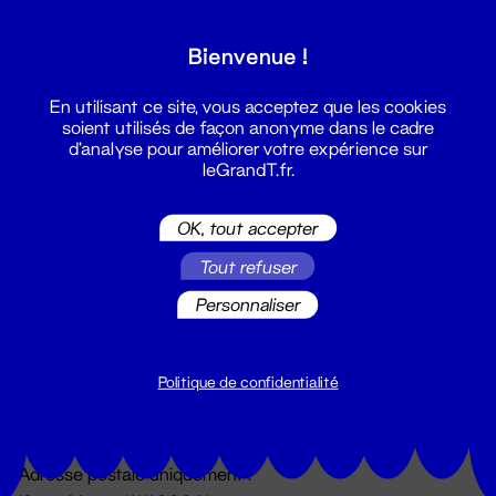
Grand T :
Bienvenue !
S'inscrire
En utilisant ce site, vous acceptez que les cookies
soient utilisés de façon anonyme dans le cadre
d'analyse pour améliorer votre expérience sur
leGrandT.fr.
OK, tout accepter
Tout refuser
Personnaliser
Billetterie
02 51 88 25 25
billetterie@leGrandT.fr
Politique de confidentialité
Du lundi au vendredi 14h → 18h
🚨 Accueil physique impossible jusqu'à l'ouverture
Adresse postale uniquement :